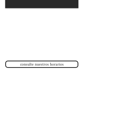
Maison de l'amitié
120, av Duluth Est
Montreal, QC H2W 1H1
(Metro Sherbrooke o
St-Laurent
)
514-843-4356
Teléfono :
info
@
maisondelamitie.ca
Email:
consulte nuestros horarios